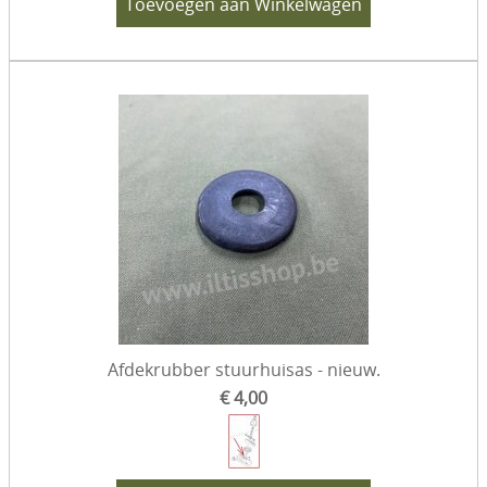
Toevoegen aan Winkelwagen
Verf & toebehoren
Sets
Eenmalige aanbiedingen
Diesel specifiek
Gereedschap
VW 181 - Kübel
Afdekrubber stuurhuisas - nieuw.
€ 4,00