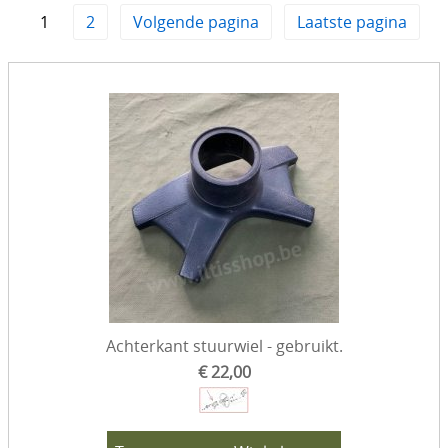
1
2
Volgende pagina
Laatste pagina
Interieur
Motorisch & toebehoren
Koelsysteem
Onderhoud
Remmen & toebehoren
Onderstel / Ophanging
Uitlaat & toebehoren
Stuurinrichting
Achterkant stuurwiel - gebruikt.
Opbouw / extrieur
€ 22,00
Toebehoren
Banden & Velgen