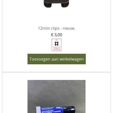
Verf & toebehoren
Sets
Eenmalige aanbiedingen
12mm clips - nieuw.
€ 3,00
Diesel specifiek
Gereedschap
VW 181 - Kübel
Toevoegen aan winkelwagen