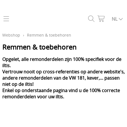
Home
NL
Webshop
Webshop
›
Remmen & toebehoren
Aandrijflijn & koppeling
Remmen & toebehoren
Wereldwijde verzending
Benzinesysteem - Carburatie
Opgelet, alle remonderdelen zijn 100% specifiek voor de
Contact
iltis.
Boordstickers
Vertrouw nooit op cross-referenties op andere website's,
Mijn account
andere remonderdelen van de VW 181, kever,... passen
Bouten, moeren & hardware
niet op de iltis!
Over iltisshop
Enkel op onderstaande pagina vind u de 100% correcte
Carrosserie
remonderdelen voor uw iltis.
Dichtingen
Bezoek ons
Elektrisch systeem
Blog
Ontsteking (militair & civiel)