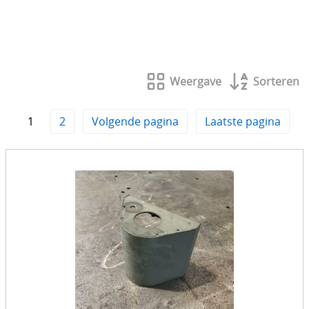
Interieur
Motorisch & toebehoren
Koelsysteem
Weergave
Sorteren
Onderhoud
1
2
Volgende pagina
Laatste pagina
Remmen & toebehoren
Onderstel / Ophanging
Uitlaat & toebehoren
Stuurinrichting
Opbouw / extrieur
Toebehoren
Banden & Velgen