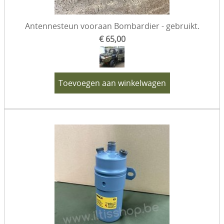
Verf & toebehoren
Antennesteun vooraan Bombardier - gebruikt.
Sets
€ 65,00
Eenmalige aanbiedingen
Diesel specifiek
Toevoegen aan winkelwagen
Gereedschap
VW 181 - Kübel