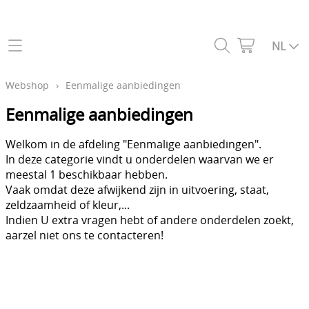
Home
NL
Webshop
Webshop
›
Eenmalige aanbiedingen
Aandrijflijn & koppeling
Eenmalige aanbiedingen
Wereldwijde verzending
Benzinesysteem - Carburatie
Welkom in de afdeling "Eenmalige aanbiedingen".
Contact
In deze categorie vindt u onderdelen waarvan we er
Boordstickers
meestal 1 beschikbaar hebben.
Mijn account
Vaak omdat deze afwijkend zijn in uitvoering, staat,
Bouten, moeren & hardware
zeldzaamheid of kleur,...
Over iltisshop
Indien U extra vragen hebt of andere onderdelen zoekt,
Carrosserie
aarzel niet ons te contacteren!
Dichtingen
Bezoek ons
Elektrisch systeem
Blog
Ontsteking (militair & civiel)