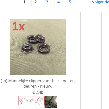
1
2
3
4
5
···
Volgende
(1x) Mannelijke clipper voor black-out en
deuren - nieuw.
€ 2,40