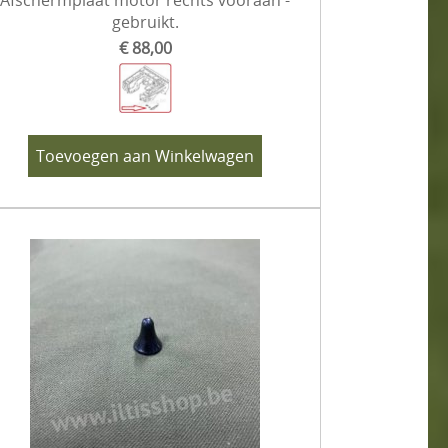
Afschermplaat motor rechts vooraan -
gebruikt.
€ 88,00
Toevoegen aan Winkelwagen