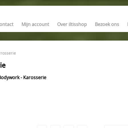
ontact
Mijn account
Over iltisshop
Bezoek ons
rosserie
ie
Bodywork - Karosserie