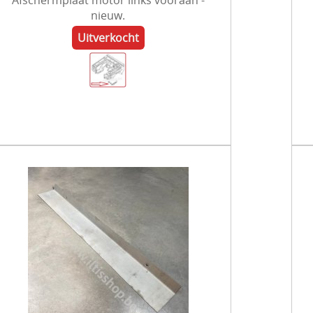
Afschermplaat motor links vooraan -
nieuw.
Uitverkocht