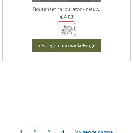
Boutenset carburator - nieuw.
€ 4,00
Toevoegen aan winkelwagen
1
2
3
4
Volgende pagina