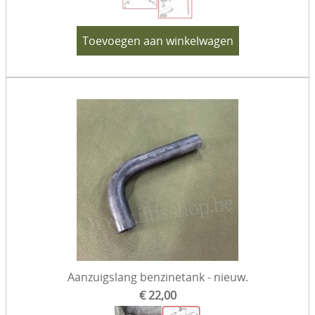
Verf & toebehoren
Toevoegen aan winkelwagen
Sets
Eenmalige aanbiedingen
Diesel specifiek
Gereedschap
VW 181 - Kübel
Aanzuigslang benzinetank - nieuw.
€ 22,00