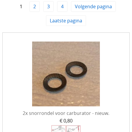
1
2
3
4
Volgende pagina
Interieur
Laatste pagina
Motorisch & toebehoren
Koelsysteem
Onderhoud
Remmen & toebehoren
Onderstel / Ophanging
Uitlaat & toebehoren
Stuurinrichting
Opbouw / extrieur
2x snorrondel voor carburator - nieuw.
Toebehoren
€ 0,80
Banden & Velgen