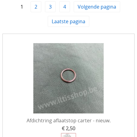
1
2
3
4
Volgende pagina
Interieur
Laatste pagina
Motorisch & toebehoren
Koelsysteem
Onderhoud
Remmen & toebehoren
Onderstel / Ophanging
Uitlaat & toebehoren
Stuurinrichting
Opbouw / extrieur
Toebehoren
Afdichtring aflaatstop carter - nieuw.
€ 2,50
Banden & Velgen