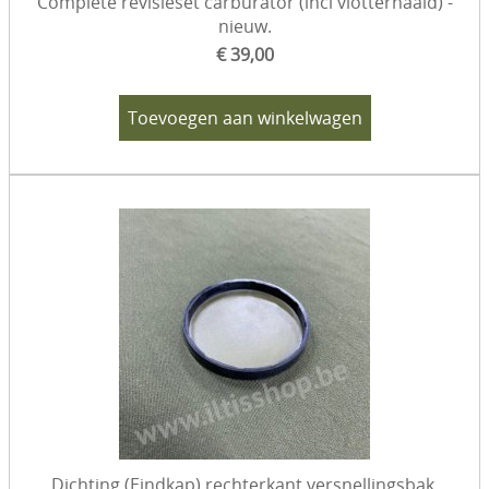
Complete revisieset carburator (incl vlotternaald) -
nieuw.
€ 39,00
Toevoegen aan winkelwagen
Dichting (Eindkap) rechterkant versnellingsbak.