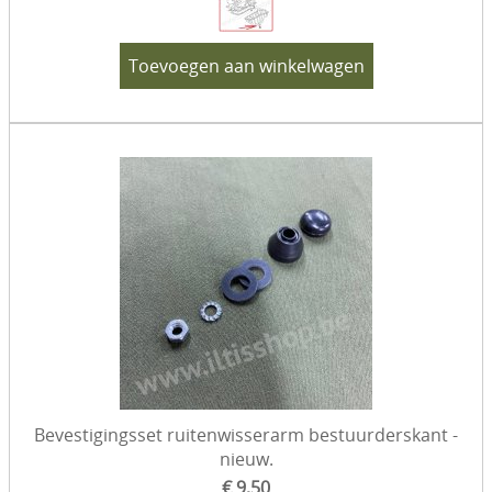
Verf & toebehoren
Toevoegen aan winkelwagen
Sets
Eenmalige aanbiedingen
Diesel specifiek
Gereedschap
VW 181 - Kübel
Bevestigingsset ruitenwisserarm bestuurderskant -
nieuw.
€ 9,50