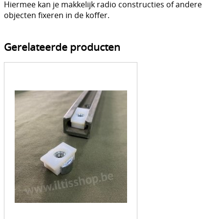
Hiermee kan je makkelijk radio constructies of andere
Verf & toebehoren
objecten fixeren in de koffer.
Sets
Gerelateerde producten
Eenmalige aanbiedingen
Diesel specifiek
Gereedschap
VW 181 - Kübel