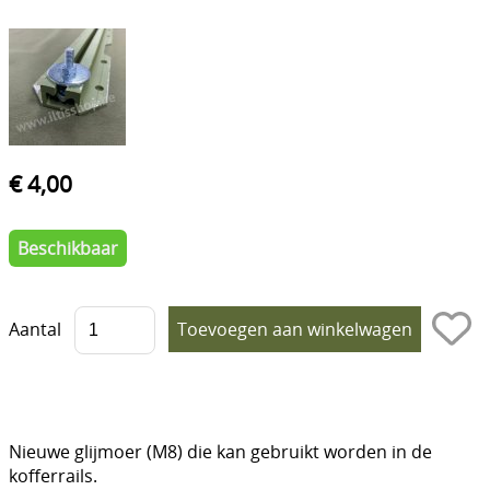
Interieur
Motorisch & toebehoren
Koelsysteem
Onderhoud
€ 4,00
Remmen & toebehoren
Beschikbaar
Onderstel / Ophanging
Uitlaat & toebehoren
Aantal
Stuurinrichting
Opbouw / extrieur
Toebehoren
Nieuwe glijmoer (M8) die kan gebruikt worden in de
Banden & Velgen
kofferrails.