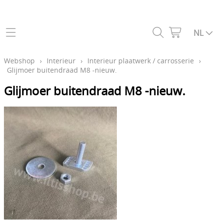
Home
NL
Webshop
Webshop
›
Interieur
›
Interieur plaatwerk / carrosserie
›
Glijmoer buitendraad M8 -nieuw.
Aandrijflijn & koppeling
Wereldwijde verzending
Glijmoer buitendraad M8 -nieuw.
Benzinesysteem - Carburatie
Contact
Boordstickers
Mijn account
Bouten, moeren & hardware
Over iltisshop
Carrosserie
Dichtingen
Bezoek ons
Elektrisch systeem
Blog
Ontsteking (militair & civiel)